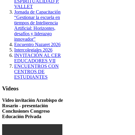
ESPIRITUALIDAD P.
VALLET
Jornada de Capacitación
“Gestionar la escuela en
tiempos de Inteligencia
Artificial: Horizontes,
desafíos y liderazgo
innovador”
Encuentro Nazaret 2026
Intercolegiales 2026
INVITACIÓN AL CER
EDUCADORES VII
ENCUENTROS CON
CENTROS DE
ESTUDIANTES
Videos
Video invitación Arzobispo de
Rosario - presentación
Conclusiones Congreso
Educación Privada