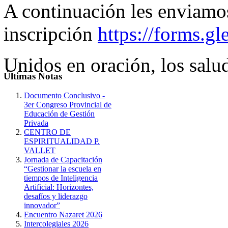
A continuación les enviamos
inscripción
https://forms
Unidos en oración, los salu
Últimas
Notas
Documento Conclusivo -
3er Congreso Provincial de
Educación de Gestión
Privada
CENTRO DE
ESPIRITUALIDAD P.
VALLET
Jornada de Capacitación
“Gestionar la escuela en
tiempos de Inteligencia
Artificial: Horizontes,
desafíos y liderazgo
innovador”
Encuentro Nazaret 2026
Intercolegiales 2026