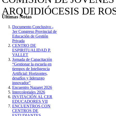
ARQUIDIÓCESIS DE RO
Últimas
Notas
Documento Conclusivo -
3er Congreso Provincial de
Educación de Gestión
Privada
CENTRO DE
ESPIRITUALIDAD P.
VALLET
Jornada de Capacitación
“Gestionar la escuela en
tiempos de Inteligencia
Artificial: Horizontes,
desafíos y liderazgo
innovador”
Encuentro Nazaret 2026
Intercolegiales 2026
INVITACIÓN AL CER
EDUCADORES VII
ENCUENTROS CON
CENTROS DE
ESTUDIANTES